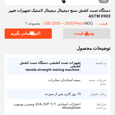
1
1
/
دستگاه تست کشش سنج دیجیتال دیجیتال لاستیک تجهیزات تغییر
ASTM D903
قیمت：USD 2500 ~ 3500/Piece
MOQ：مجموعه 1
بهترین قیمت
اکنون تماس بگیرید
توضیحات محصول
برجسته
تجهیزات تست کششی، دستگاه تست کشش
کششی
,
tensile strength testing machine
جزئیات بسته
بسته استاندارد صادرات
بندی
زمان تحویل
15 روز کاری پس از سپرده
شرایط
اعتبارات اسنادی، D/A، D/P T/T، وسترن یونیون،
پرداخت
MoneyGram