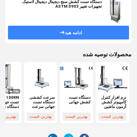
دستگاه تست کشش سنج دیجیتال دیجیتال لاستیک
تجهیزات تغییر ASTM D903
ادامه هید
محصولات توصیه شده
نرم افزار کنترل
دستگاه تست
سرعت کششی
100KN 
کامپیوتر کشش
کشش جهانی
دستگاه تست
تست جهانی
آزمون ماشین
جهانی سرعت
دستگاه سرو
0.5 ~
موتور کشش
1000mm /
کششی با د
بهترین قیمت
بهترین قیمت
بهترین قیمت
بهترین ق
0.5
min