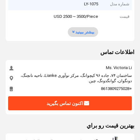
شماره مدل
LY-1075
قیمت
USD 2500 ~ 3500/Piece
بیشتر ببینید
اطلاعات تماس
Ms. Victoria Li
ساختمان ۷۴، جاده ۹۶ کیچوانگ، مرکز نوآوری Lianke، ناحیه نانچنگ،
دونگوان، گوانگدونگ، چین.
+8613809275028
اکنون تماس بگیرید
بهترين قيمت رو براي