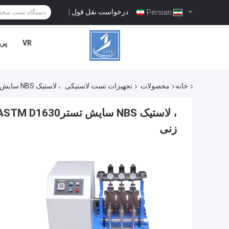
درخواست نقل قول
|
Persian
VR
پرو
خانه
محصولات
تجهیزات تست لاستیکی
، لاستیک NBS سایش تسترASTM D1630 تجهیزات تست لاستیک / لاستیک NBS دستگاه تست زنی
زنی