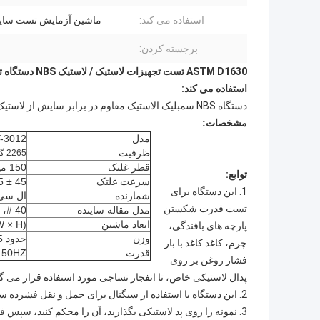
استفاده می کند:
ماشین آزمایش تست سایش 
برجسته کردن:
ASTM D1630 تست تجهیزات لاستیک / لاستیک NBS دستگاه تست زنی
استفاده می کند:
دستگاه NBS سمبلیک الاستیک مقاوم در برابر سایش از لاستیک ولکانیزه و یا ترکیبات دیگر، تایید به استانداردهای ASTM D1630.
مشخصات:
مدل
-3012
ظرفیت
2265 گرم، 3 گروه
قطر غلتک
150 میلیمتر
توابع:
سرعت غلتک
45 ± 5 بار در دقیقه
1. این دستگاه برای
شمارنده
ال سی دی 0-999999 با
تست قدرت شکستن
مدل مقاله ساینده
40 #، 60 # (اختیاری)
ابعاد ماشین
 × H)
پارچه های بافندگی،
وزن
حدود 115 کیلوگرم
چرم، کاغذ کاغذ با بار
قدرت
 50HZ
فشار روغن بر روی
پدال لاستیکی خاص، تا انفجار نساجی مورد استفاده قرار می گی
2. این دستگاه با استفاده از سیگنال برای حمل و نقل فشرده سازی، و حداکثر انفجار به صورت خودکار زمانی که نمونه لرزش است.
3. نمونه را روی پد لاستیکی بگذارید، آن را محکم کنید، سپس ف