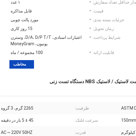
ار حداقل تعداد سفارش:
۱ عدد
قیمت:
قابل مذاکره
جزئیات بسته بندی:
مورد پالت چوبی
زمان تحویل:
15 روز کاری
شرایط پرداخت:
اعتبارات اسنادی، D/A، D/P T/T، وسترن
یونیون، MoneyGram
قابلیت ارائه:
100 مجموعه / ماه
مخاطب
ASTM 
ظرفیت:
2265 گرم، 3 گروه
150m
سرعت غلتک:
45 ± 5 بار در دقیقه
قدرت:
AC ~ 220V 50HZ