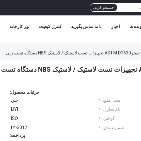
جستجو کردن
نده ها
اخبار
با ما تماس بگیرید
کنترل کیفیت
تور کارخانه
، لاستیک NBS سایش تسترASTM D1630 تجهیزات تست لاستیک / لاستیک NBS دستگاه تست
جزئیات محصول:
محل منبع:
چین
نام تجاری:
LIYI
گواهی:
ISO
شماره مدل:
LY-3012
پرداخت: