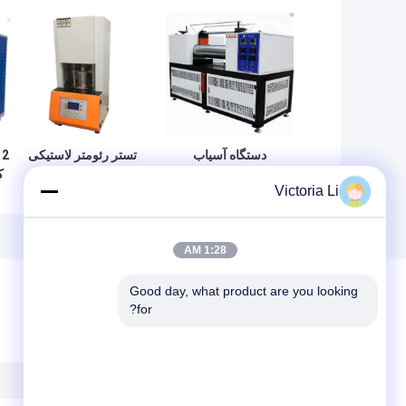
دستگاه آسیاب
تستر رئومتر لاستیکی
لاستیک سیلیکونی
Dongguan LIYI
ک
Victoria Li
مایع LIYI / میکسر
ASTM D 2084-79
لاستیکی
بدون روتور
1:28 AM
Good day, what product are you looking 
for?
پیغام بگذارید