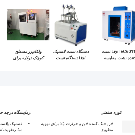
Liyi IEC60112 تست
دستگاه تست لاستیک
ولکانیزر مسطح
ننده نشت مقایسه
Liyi دستگاه تست
کوچک دولایه برای
ای ردیاب کنونی
HDT Vicat
لاستیک
کوره صنعتی
آزمایشگاه درجه 
فن خنک کننده فن و حرارت بالا برای تهویه
لاستیک پلاست
مطبوع
دما رطوبت ات