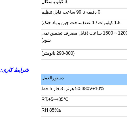
3 کیلو پاسکال
0 دقیقه تا 99 ساعت قابل تنظیم
1.8 کیلووات / 1 عدد
(
ساخت چین و باد خنک
)
عمر متوسط ​​1200 ~ 1600 ساعت (قابل مصرف تضمین نمی
شود)
(290-800 نانومتر)
شرایط کاری:
دستورالعمل
380V±10%؛50 هرتز، 3 فاز 5 خط
RT.+5~+35°C
≤85% RH