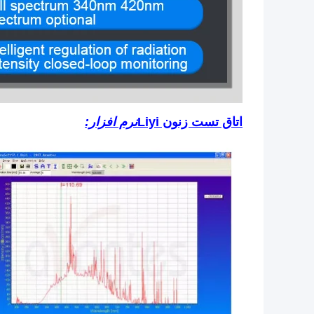
اتاق تست زنون Liyi
نرم افزار: