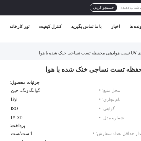
جستجو کردن
نده ها
اخبار
با ما تماس بگیرید
کنترل کیفیت
تور کارخانه
 با هوا
جزئیات محصول:
محل منبع:
گوانگدونگ، چین
نام تجاری:
Liyi
گواهی:
ISO
شماره مدل:
LY-XD
پرداخت:
ار حداقل تعداد سفارش:
1 ست/ست