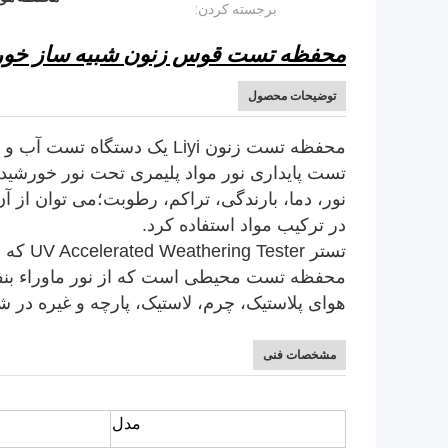
برجسته کردن:
محفظه تست قوس زنون شبیه ساز خورشیدی Liyi، تستر ثبات نور نساجی
توضیحات محصول
محفظه تست زنون Liyi یک دست
تست پایداری نور مواد پلیمری تحت نور خورشید
نور، دما، بارندگی، تراکم، رطوبت؛می توان از آن 
در ترکیب مواد استفاده کرد.
تستر r
محفظه تست محیطی است که از نور ماوراء بنفش
هوای پلاستیک، چرم، لاستیک، پارچه و غیره در
مشخصات فنی
مدل