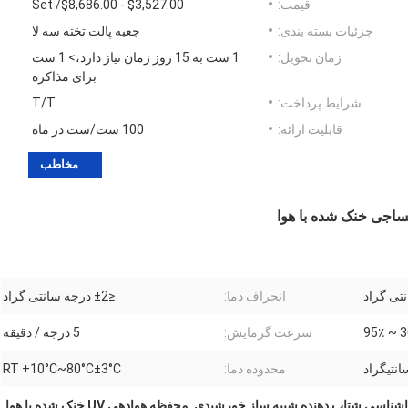
قیمت:
$3,527.00 - $8,686.00/ Set
جزئیات بسته بندی:
جعبه پالت تخته سه لا
زمان تحویل:
1 ست به 15 روز زمان نیاز دارد،> 1 ست
برای مذاکره
شرایط پرداخت:
T/T
قابلیت ارائه:
100 ست/ست در ماه
مخاطب
انحراف دما:
≤±2 درجه سانتی گراد
30٪
سرعت گرمایش:
5 درجه / دقیقه
محدوده دما:
RT +10°C~80°C±3°C
شناسی شتاب دهنده شبیه ساز خورشیدی
,
محفظه هوادهی UV خنک شده با هوا
,