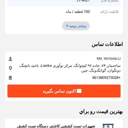
شماره مدل
LY-8021
قابلیت ارائه
100 قطعه / ماه
بیشتر ببینید
اطلاعات تماس
Ms. Victoria Li
ساختمان ۷۴، جاده ۹۶ کیچوانگ، مرکز نوآوری Lianke، ناحیه نانچنگ،
دونگوان، گوانگدونگ، چین.
+8613809275028
اکنون تماس بگیرید
بهترين قيمت رو براي
تجهیزات تست کششی کاغذی، دستگاه تست کشش