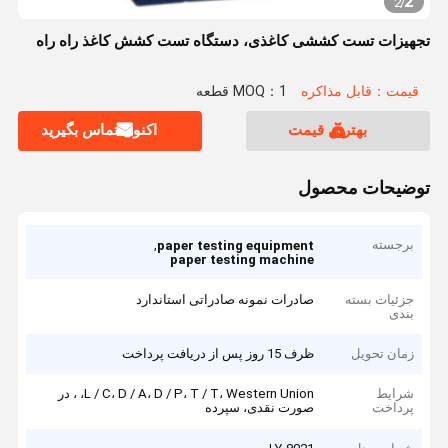
2
2
/
تجهیزات تست کششی کاغذی، دستگاه تست کشش کاغذ راه راه
قیمت：قابل مذاکره
MOQ：1 قطعه
بهترین قیمت
اکنون تماس بگیرید
توضیحات محصول
برجسته
,
paper testing equipment
paper testing machine
جزئیات بسته
صادرات نمونه صادراتی استاندارد
بندی
زمان تحویل
ظرف 15 روز پس از دریافت پرداخت
شرایط
L / C، D / A، D / P، T / T، Western Union، ، در
پرداخت
صورت نقدی، سپرده