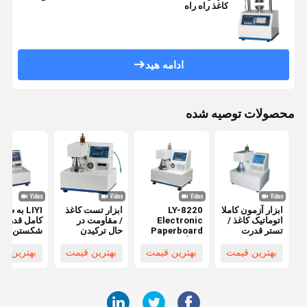
کاغذ راه راه
ادامه هید
محصولات توصیه شده
ابزار آزمون کاملا
LY-8220
ابزار تست کاغذ
LIYI به طور
اتوماتیک کاغذ /
Electronic
/ مقاومت در
کامل قدرت
تستر قدرت
Paperboard
حال ترکیدن
شکستن دست
تسلیحات
دستگاه کاملا
قدرت 445 ×
تست جعبه ر
تابلوهای راه راه
اتوماتیک تست
425 × 525mm
راه
بهترین قیمت
بهترین قیمت
بهترین قیمت
بهترین ق
کشش قدرت
ابعاد